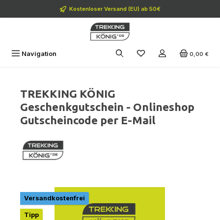
Zum Hauptinhalt springen
Kostenloser Versand (EU) ab 50€
Navigation
0,00 €
TREKKING KÖNIG
Geschenkgutschein - Onlineshop
Gutscheincode per E-Mail
Bildergalerie überspringen
Versandkostenfrei
Tipp