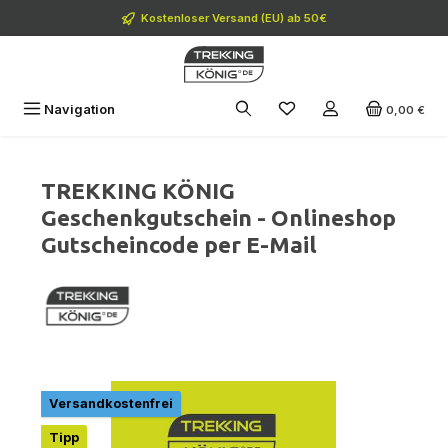
Zum Hauptinhalt springen
Kostenloser Versand (EU) ab 50€
Navigation
0,00 €
TREKKING KÖNIG
Geschenkgutschein - Onlineshop
Gutscheincode per E-Mail
Bildergalerie überspringen
Versandkostenfrei
Tipp