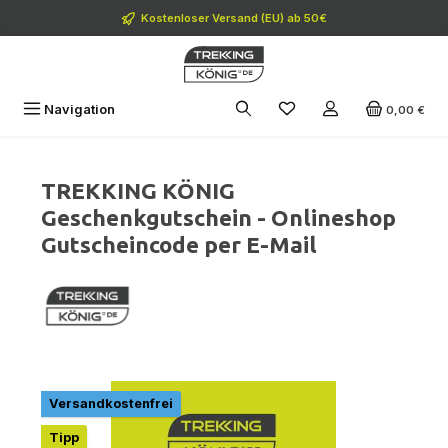
Zum Hauptinhalt springen
Kostenloser Versand (EU) ab 50€
Navigation
0,00 €
TREKKING KÖNIG
Geschenkgutschein - Onlineshop
Gutscheincode per E-Mail
Bildergalerie überspringen
Versandkostenfrei
Tipp