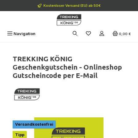
Zum Hauptinhalt springen
Kostenloser Versand (EU) ab 50€
Navigation
0,00 €
TREKKING KÖNIG
Geschenkgutschein - Onlineshop
Gutscheincode per E-Mail
Bildergalerie überspringen
Versandkostenfrei
Tipp