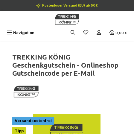
Zum Hauptinhalt springen
Kostenloser Versand (EU) ab 50€
Navigation
0,00 €
TREKKING KÖNIG
Geschenkgutschein - Onlineshop
Gutscheincode per E-Mail
Bildergalerie überspringen
Versandkostenfrei
Tipp