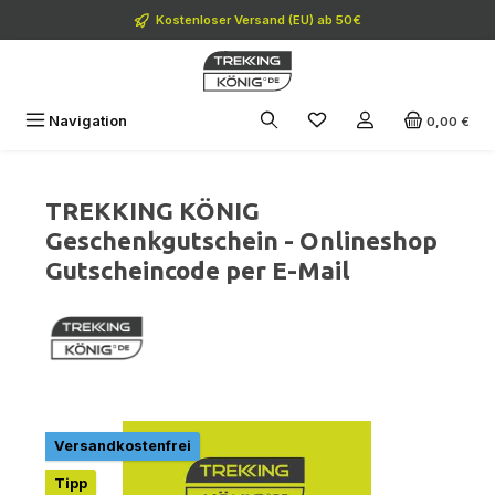
Zum Hauptinhalt springen
Kostenloser Versand (EU) ab 50€
Navigation
0,00 €
TREKKING KÖNIG
Geschenkgutschein - Onlineshop
Gutscheincode per E-Mail
Bildergalerie überspringen
Versandkostenfrei
Tipp