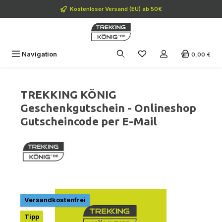
Zum Hauptinhalt springen
Kostenloser Versand (EU) ab 50€
Navigation
0,00 €
TREKKING KÖNIG
Geschenkgutschein - Onlineshop
Gutscheincode per E-Mail
Bildergalerie überspringen
Versandkostenfrei
Tipp