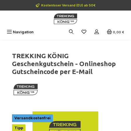
Zum Hauptinhalt springen
Kostenloser Versand (EU) ab 50€
Navigation
0,00 €
TREKKING KÖNIG
Geschenkgutschein - Onlineshop
Gutscheincode per E-Mail
Bildergalerie überspringen
Versandkostenfrei
Tipp