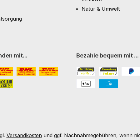
Natur & Umwelt
ntsorgung
den mit...
Bezahle bequem mit ...
L Paket International Zone 1
DHL Paket International Zone 1 (non-EU)
DHL Paket International Zone 2
Bezahlung in der Filiale
Vorkasse
PayPal
nternational Zone 3
ore-Pickup
PAYONE Apple Pay
PAYONE Vorkass
gl.
Versandkosten
und ggf. Nachnahmegebühren, wenn nic