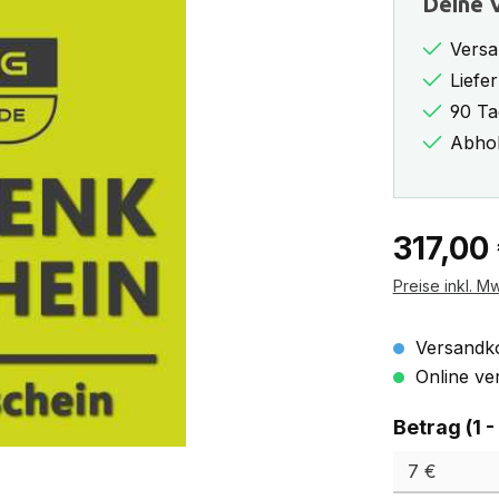
Deine V
Versa
Liefe
90 Ta
Abhol
Regulärer Pr
317,00
Preise inkl. M
Versandko
Online ver
Betrag (1 -