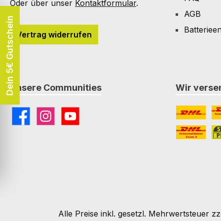
Oder über unser
Kontaktformular
.
AGB
Dein 5€ Gutschein
Batteriee
Vertrag widerrufen
Unsere Communities
Wir versen
Facebook
Instagram
YouTube
DHL
DH
DHL Paket I
St
Alle Preise inkl. gesetzl. Mehrwertsteuer zz