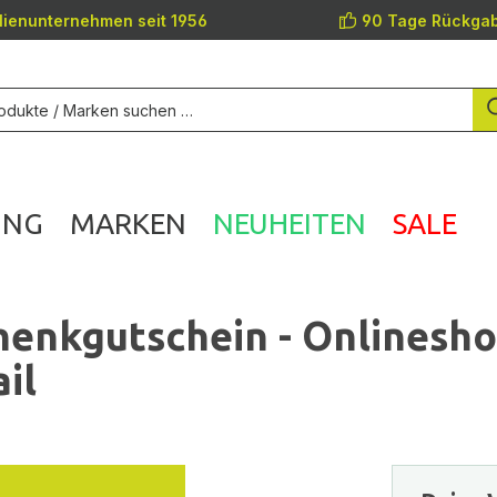
lienunternehmen seit 1956
90 Tage Rückgab
UNG
MARKEN
NEUHEITEN
SALE
enkgutschein - Onlinesh
il