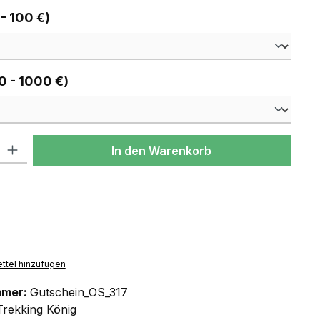
auswählen
 - 100 €)
auswählen
0 - 1000 €)
l: Gib den gewünschten Wert ein oder benutze die Schaltflächen um
In den Warenkorb
ttel hinzufügen
mmer:
Gutschein_OS_317
Trekking König