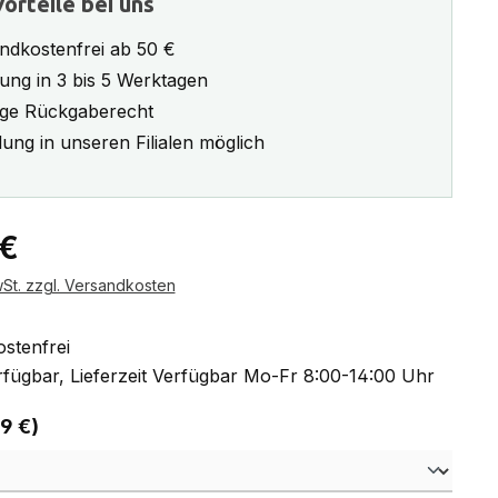
orteile bei uns
ndkostenfrei ab 50 €
rung in 3 bis 5 Werktagen
ge Rückgaberecht
ung in unseren Filialen möglich
eis:
 €
wSt. zzgl. Versandkosten
stenfrei
fügbar, Lieferzeit Verfügbar Mo-Fr 8:00-14:00 Uhr
auswählen
 9 €)