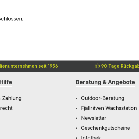
schlossen.
lienunternehmen seit 1956
90 Tage Rückgab
Hilfe
Beratung & Angebote
& Zahlung
Outdoor-Beratung
recht
Fjällräven Wachsstation
e
Newsletter
Geschenkgutscheine
Infothek