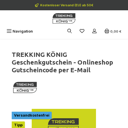
Zum Hauptinhalt springen
Kostenloser Versand (EU) ab 50€
Navigation
0,00 €
TREKKING KÖNIG
Geschenkgutschein - Onlineshop
Gutscheincode per E-Mail
Bildergalerie überspringen
Versandkostenfrei
Tipp