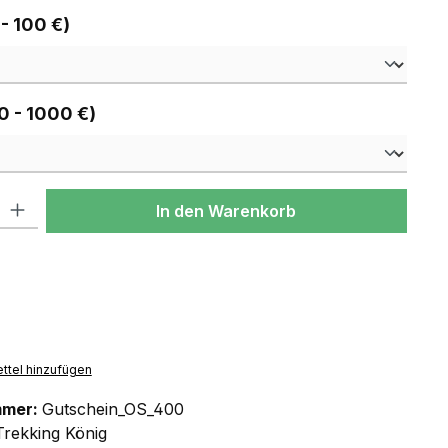
auswählen
 - 100 €)
auswählen
0 - 1000 €)
l: Gib den gewünschten Wert ein oder benutze die Schaltflächen um
In den Warenkorb
ttel hinzufügen
mmer:
Gutschein_OS_400
Trekking König