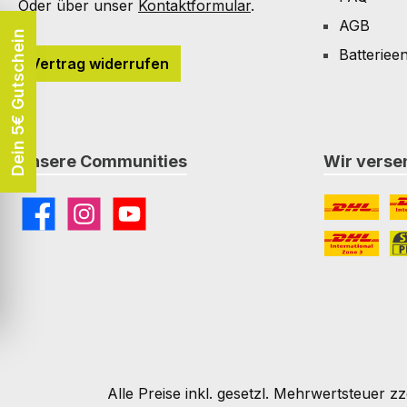
Oder über unser
Kontaktformular
.
AGB
Dein 5€ Gutschein
Batteriee
Vertrag widerrufen
Unsere Communities
Wir versen
Facebook
Instagram
YouTube
DHL
DH
DHL Paket I
St
Alle Preise inkl. gesetzl. Mehrwertsteuer zz