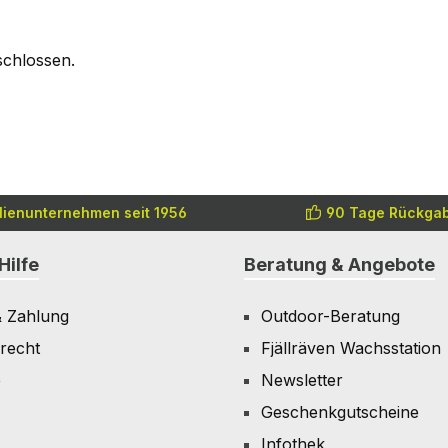
schlossen.
lienunternehmen seit 1956
90 Tage Rückgab
Hilfe
Beratung & Angebote
& Zahlung
Outdoor-Beratung
recht
Fjällräven Wachsstation
e
Newsletter
Geschenkgutscheine
Infothek