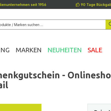
lienunternehmen seit 1956
90 Tage Rückgab
UNG
MARKEN
NEUHEITEN
SALE
enkgutschein - Onlinesh
il