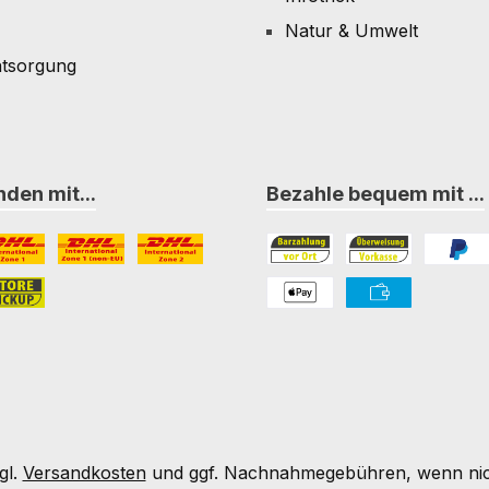
Natur & Umwelt
ntsorgung
den mit...
Bezahle bequem mit ...
L Paket International Zone 1
DHL Paket International Zone 1 (non-EU)
DHL Paket International Zone 2
Bezahlung in der Filiale
Vorkasse
PayPal
nternational Zone 3
ore-Pickup
PAYONE Apple Pay
PAYONE Vorkass
gl.
Versandkosten
und ggf. Nachnahmegebühren, wenn nic