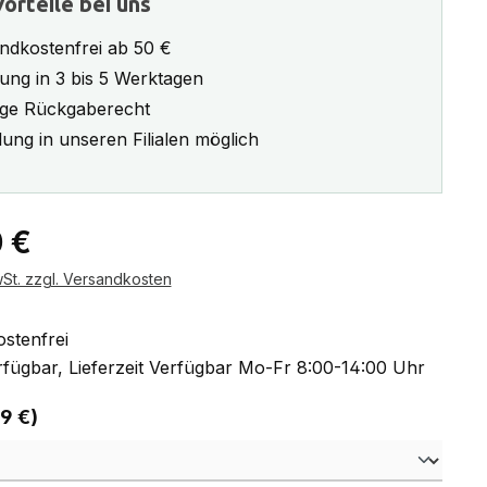
orteile bei uns
ndkostenfrei ab 50 €
rung in 3 bis 5 Werktagen
ge Rückgaberecht
ung in unseren Filialen möglich
eis:
 €
wSt. zzgl. Versandkosten
stenfrei
fügbar, Lieferzeit Verfügbar Mo-Fr 8:00-14:00 Uhr
auswählen
 9 €)