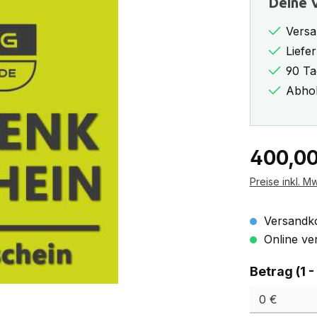
Deine V
Versa
Liefe
90 Ta
Abhol
Regulärer Pr
400,00
Preise inkl. M
Versandko
Online ver
Betrag (1 -