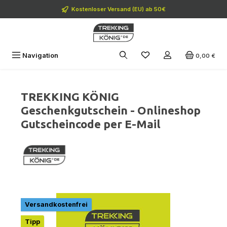
Zum Hauptinhalt springen
Kostenloser Versand (EU) ab 50€
Navigation
0,00 €
TREKKING KÖNIG
Geschenkgutschein - Onlineshop
Gutscheincode per E-Mail
Bildergalerie überspringen
Versandkostenfrei
Tipp