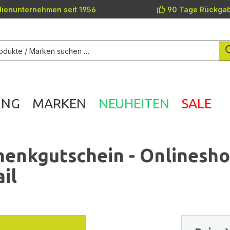
lienunternehmen seit 1956
90 Tage Rückgab
UNG
MARKEN
NEUHEITEN
SALE
enkgutschein - Onlinesh
il