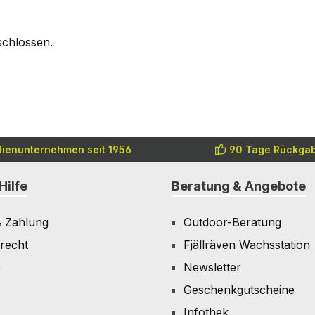
schlossen.
lienunternehmen seit 1956
90 Tage Rückgab
Hilfe
Beratung & Angebote
& Zahlung
Outdoor-Beratung
recht
Fjällräven Wachsstation
e
Newsletter
Geschenkgutscheine
Infothek