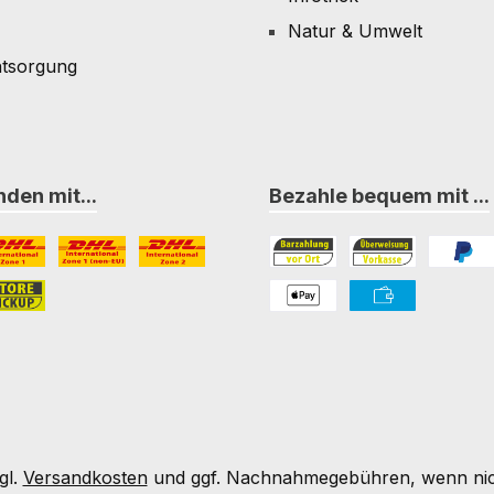
Natur & Umwelt
ntsorgung
den mit...
Bezahle bequem mit ...
L Paket International Zone 1
DHL Paket International Zone 1 (non-EU)
DHL Paket International Zone 2
Bezahlung in der Filiale
Vorkasse
PayPal
nternational Zone 3
ore-Pickup
PAYONE Apple Pay
PAYONE Vorkass
gl.
Versandkosten
und ggf. Nachnahmegebühren, wenn nic