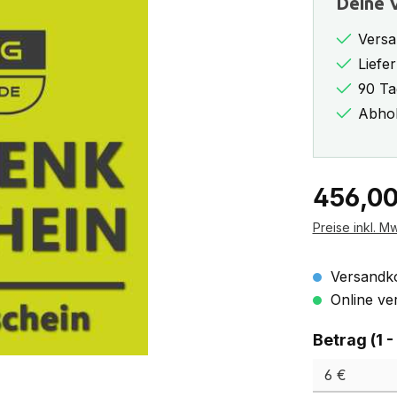
Deine V
Versa
Liefe
90 Ta
Abhol
Regulärer Pr
456,00
Preise inkl. M
Versandko
Online ver
Betrag (1 -