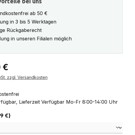
orteile bei uns
ndkostenfrei ab 50 €
rung in 3 bis 5 Werktagen
ge Rückgaberecht
ung in unseren Filialen möglich
eis:
 €
wSt. zzgl. Versandkosten
stenfrei
fügbar, Lieferzeit Verfügbar Mo-Fr 8:00-14:00 Uhr
auswählen
 9 €)