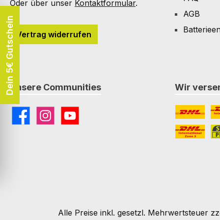
Oder über unser
Kontaktformular
.
AGB
Dein 5€ Gutschein
Batteriee
Vertrag widerrufen
Unsere Communities
Wir versen
Facebook
Instagram
YouTube
DHL
DH
DHL Paket I
St
Alle Preise inkl. gesetzl. Mehrwertsteuer zz