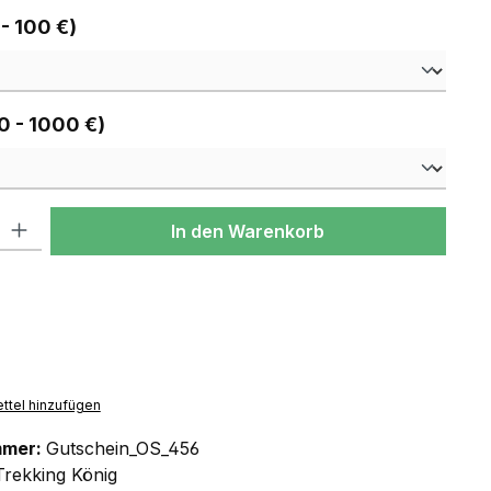
auswählen
 - 100 €)
auswählen
0 - 1000 €)
l: Gib den gewünschten Wert ein oder benutze die Schaltflächen um
In den Warenkorb
ttel hinzufügen
mmer:
Gutschein_OS_456
Trekking König