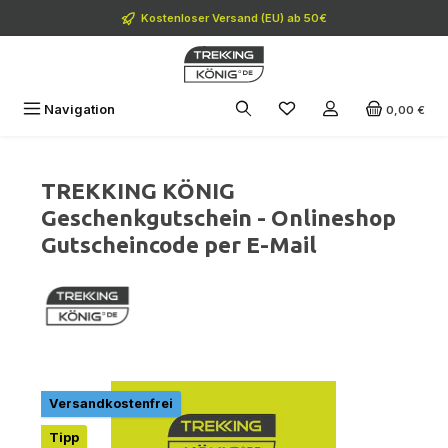
Zum Hauptinhalt springen
Kostenloser Versand (EU) ab 50€
Navigation
0,00 €
TREKKING KÖNIG
Geschenkgutschein - Onlineshop
Gutscheincode per E-Mail
Bildergalerie überspringen
Versandkostenfrei
Tipp