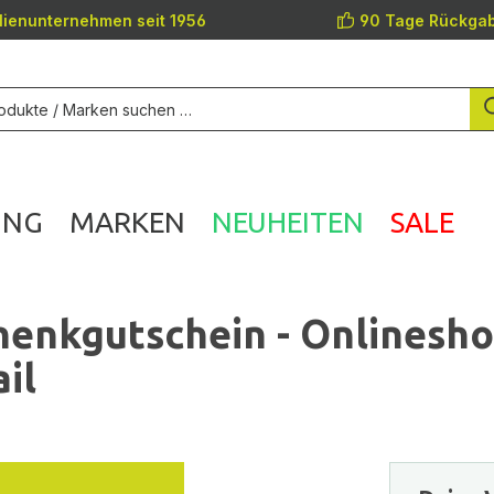
lienunternehmen seit 1956
90 Tage Rückgab
UNG
MARKEN
NEUHEITEN
SALE
enkgutschein - Onlinesh
il