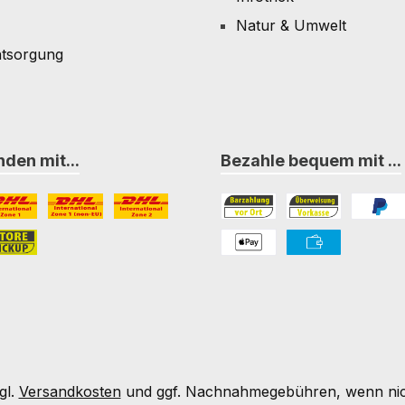
Natur & Umwelt
ntsorgung
den mit...
Bezahle bequem mit ...
L Paket International Zone 1
DHL Paket International Zone 1 (non-EU)
DHL Paket International Zone 2
Bezahlung in der Filiale
Vorkasse
PayPal
nternational Zone 3
ore-Pickup
PAYONE Apple Pay
PAYONE Vorkass
gl.
Versandkosten
und ggf. Nachnahmegebühren, wenn nic