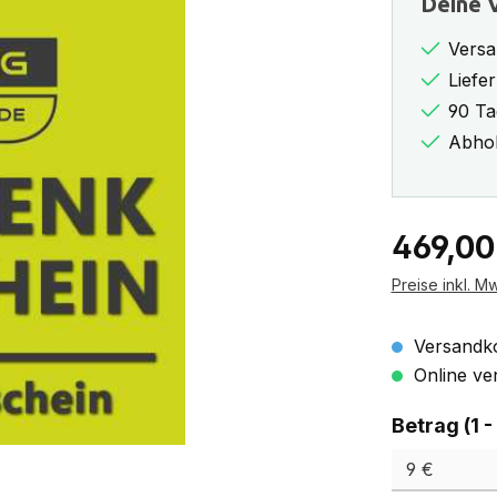
Deine V
Versa
Liefe
90 Ta
Abhol
Regulärer Pr
469,00
Preise inkl. M
Versandko
Online ver
Betrag (1 -