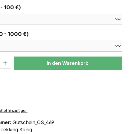
auswählen
 - 100 €)
auswählen
0 - 1000 €)
l: Gib den gewünschten Wert ein oder benutze die Schaltflächen um
In den Warenkorb
ttel hinzufügen
mmer:
Gutschein_OS_469
Trekking König