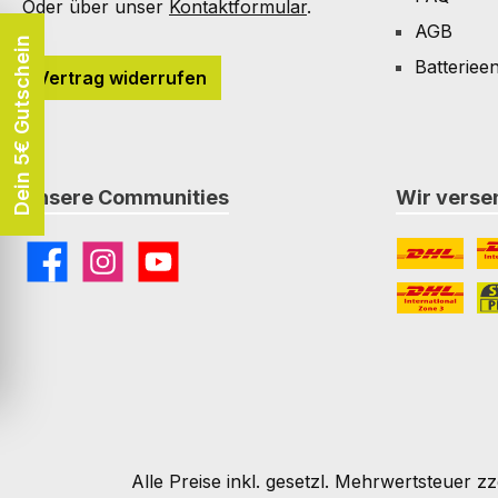
Oder über unser
Kontaktformular
.
AGB
Dein 5€ Gutschein
Batteriee
Vertrag widerrufen
Unsere Communities
Wir versen
Facebook
Instagram
YouTube
DHL
DH
DHL Paket I
St
Alle Preise inkl. gesetzl. Mehrwertsteuer zz