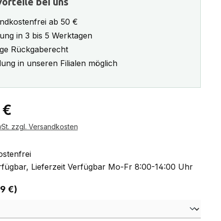
orteile bei uns
ndkostenfrei ab 50 €
rung in 3 bis 5 Werktagen
ge Rückgaberecht
ung in unseren Filialen möglich
eis:
 €
wSt. zzgl. Versandkosten
stenfrei
fügbar, Lieferzeit Verfügbar Mo-Fr 8:00-14:00 Uhr
auswählen
 9 €)