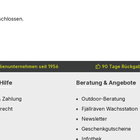
schlossen.
lienunternehmen seit 1956
90 Tage Rückgab
Hilfe
Beratung & Angebote
& Zahlung
Outdoor-Beratung
recht
Fjällräven Wachsstation
e
Newsletter
Geschenkgutscheine
Infothek