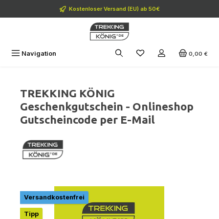
Zum Hauptinhalt springen
Kostenloser Versand (EU) ab 50€
Navigation
0,00 €
TREKKING KÖNIG
Geschenkgutschein - Onlineshop
Gutscheincode per E-Mail
Bildergalerie überspringen
Versandkostenfrei
Tipp