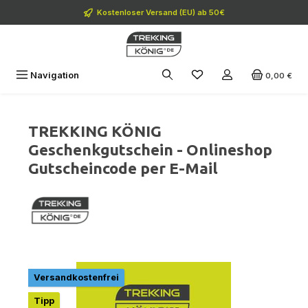
Zum Hauptinhalt springen
Kostenloser Versand (EU) ab 50€
Navigation
0,00 €
TREKKING KÖNIG
Geschenkgutschein - Onlineshop
Gutscheincode per E-Mail
Bildergalerie überspringen
Versandkostenfrei
Tipp