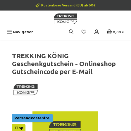
Zum Hauptinhalt springen
Kostenloser Versand (EU) ab 50€
Navigation
0,00 €
TREKKING KÖNIG
Geschenkgutschein - Onlineshop
Gutscheincode per E-Mail
Bildergalerie überspringen
Versandkostenfrei
Tipp