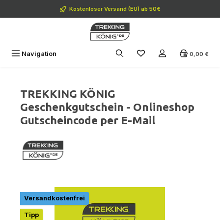
Zum Hauptinhalt springen
Kostenloser Versand (EU) ab 50€
Navigation
0,00 €
TREKKING KÖNIG
Geschenkgutschein - Onlineshop
Gutscheincode per E-Mail
Bildergalerie überspringen
Versandkostenfrei
Tipp