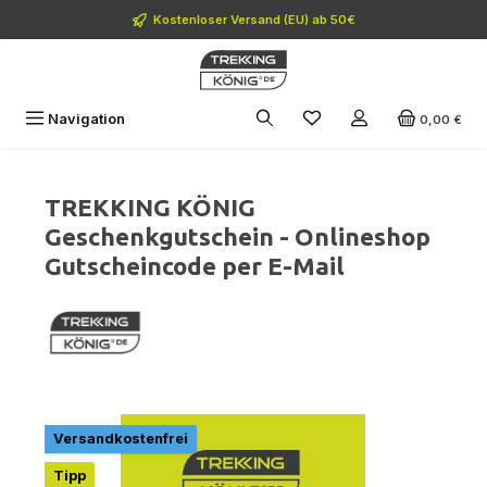
Zum Hauptinhalt springen
Kostenloser Versand (EU) ab 50€
Navigation
0,00 €
TREKKING KÖNIG
Geschenkgutschein - Onlineshop
Gutscheincode per E-Mail
Bildergalerie überspringen
Versandkostenfrei
Tipp