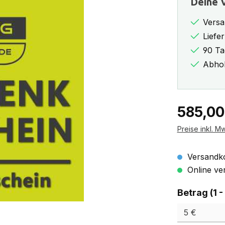
Deine V
Versa
Liefe
90 Ta
Abhol
Regulärer Pr
585,00
Preise inkl. M
Versandko
Online ver
Betrag (1 -