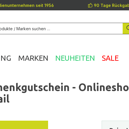
lienunternehmen seit 1956
90 Tage Rückgab
UNG
MARKEN
NEUHEITEN
SALE
enkgutschein - Onlinesh
il