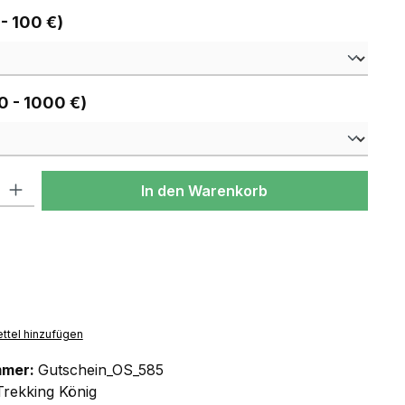
auswählen
 - 100 €)
auswählen
0 - 1000 €)
l: Gib den gewünschten Wert ein oder benutze die Schaltflächen um
In den Warenkorb
ttel hinzufügen
mmer:
Gutschein_OS_585
Trekking König