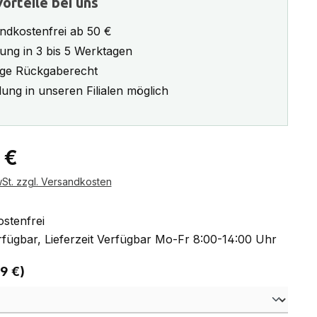
orteile bei uns
ndkostenfrei ab 50 €
rung in 3 bis 5 Werktagen
ge Rückgaberecht
ung in unseren Filialen möglich
eis:
 €
wSt. zzgl. Versandkosten
stenfrei
fügbar, Lieferzeit Verfügbar Mo-Fr 8:00-14:00 Uhr
auswählen
 9 €)