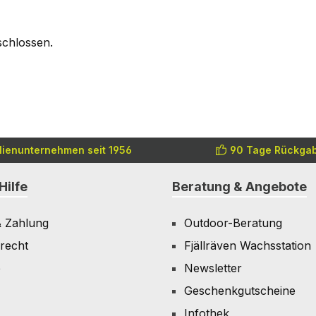
schlossen.
lienunternehmen seit 1956
90 Tage Rückgab
Hilfe
Beratung & Angebote
& Zahlung
Outdoor-Beratung
recht
Fjällräven Wachsstation
e
Newsletter
Geschenkgutscheine
Infothek