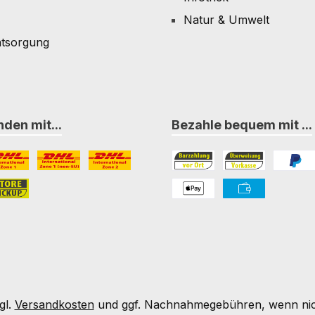
Natur & Umwelt
ntsorgung
den mit...
Bezahle bequem mit ...
L Paket International Zone 1
DHL Paket International Zone 1 (non-EU)
DHL Paket International Zone 2
Bezahlung in der Filiale
Vorkasse
PayPal
nternational Zone 3
ore-Pickup
PAYONE Apple Pay
PAYONE Vorkass
gl.
Versandkosten
und ggf. Nachnahmegebühren, wenn nic