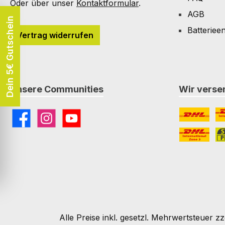
Oder über unser
Kontaktformular
.
AGB
Dein 5€ Gutschein
Batteriee
Vertrag widerrufen
Unsere Communities
Wir versen
Facebook
Instagram
YouTube
DHL
DH
DHL Paket I
St
Alle Preise inkl. gesetzl. Mehrwertsteuer zz