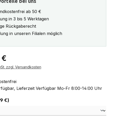
orteile bei uns
ndkostenfrei ab 50 €
rung in 3 bis 5 Werktagen
ge Rückgaberecht
ung in unseren Filialen möglich
eis:
 €
wSt. zzgl. Versandkosten
stenfrei
fügbar, Lieferzeit Verfügbar Mo-Fr 8:00-14:00 Uhr
auswählen
 9 €)