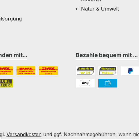
Natur & Umwelt
ntsorgung
den mit...
Bezahle bequem mit ...
L Paket International Zone 1
DHL Paket International Zone 1 (non-EU)
DHL Paket International Zone 2
Bezahlung in der Filiale
Vorkasse
PayPal
nternational Zone 3
ore-Pickup
PAYONE Apple Pay
PAYONE Vorkass
gl.
Versandkosten
und ggf. Nachnahmegebühren, wenn nic