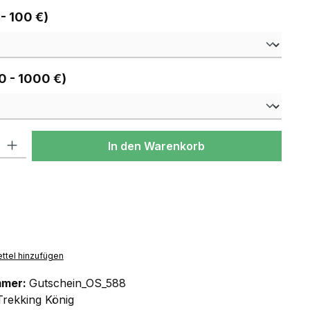
auswählen
 - 100 €)
auswählen
0 - 1000 €)
l: Gib den gewünschten Wert ein oder benutze die Schaltflächen um
In den Warenkorb
ttel hinzufügen
mmer:
Gutschein_OS_588
Trekking König