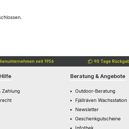
schlossen.
lienunternehmen seit 1956
90 Tage Rückgab
Hilfe
Beratung & Angebote
& Zahlung
Outdoor-Beratung
recht
Fjällräven Wachsstation
e
Newsletter
Geschenkgutscheine
Infothek