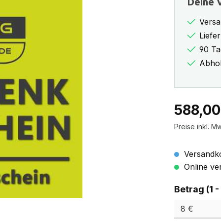
Deine V
Versa
Liefe
90 Ta
Abhol
Regulärer Pr
588,00
Preise inkl. M
Versandko
Online ver
Betrag (1 -