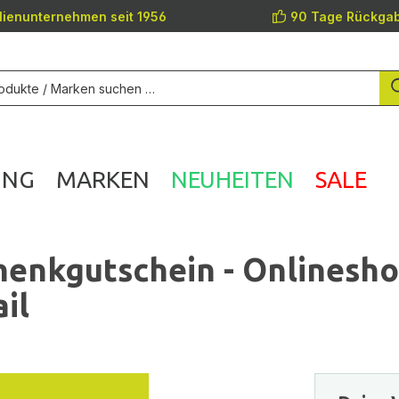
lienunternehmen seit 1956
90 Tage Rückgab
UNG
MARKEN
NEUHEITEN
SALE
enkgutschein - Onlinesh
il