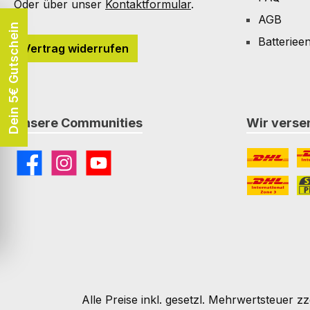
Oder über unser
Kontaktformular
.
AGB
Dein 5€ Gutschein
Batteriee
Vertrag widerrufen
Unsere Communities
Wir versen
Facebook
Instagram
YouTube
DHL
DH
DHL Paket I
St
Alle Preise inkl. gesetzl. Mehrwertsteuer zz