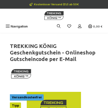
Zum Hauptinhalt springen
Kostenloser Versand (EU) ab 50€
Navigation
0,00 €
TREKKING KÖNIG
Geschenkgutschein - Onlineshop
Gutscheincode per E-Mail
Bildergalerie überspringen
Versandkostenfrei
Tipp