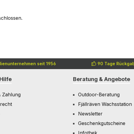
schlossen.
lienunternehmen seit 1956
90 Tage Rückgab
Hilfe
Beratung & Angebote
& Zahlung
Outdoor-Beratung
recht
Fjällräven Wachsstation
e
Newsletter
Geschenkgutscheine
Infothek