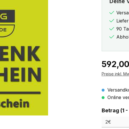
Deine V
Versa
Liefe
90 Ta
Abhol
Regulärer Pr
592,00
Preise inkl. M
Versandko
Online ver
Betrag (1 -