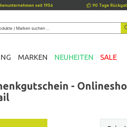
lienunternehmen seit 1956
90 Tage Rückgab
UNG
MARKEN
NEUHEITEN
SALE
enkgutschein - Onlinesh
il