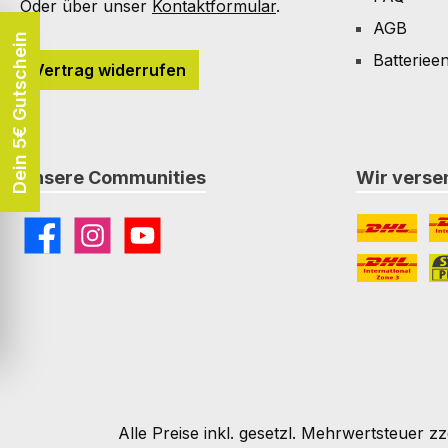
Oder über unser
Kontaktformular
.
AGB
Dein 5€ Gutschein
Batteriee
Vertrag widerrufen
Unsere Communities
Wir versen
Facebook
Instagram
YouTube
DHL
DH
DHL Paket I
St
Alle Preise inkl. gesetzl. Mehrwertsteuer zz