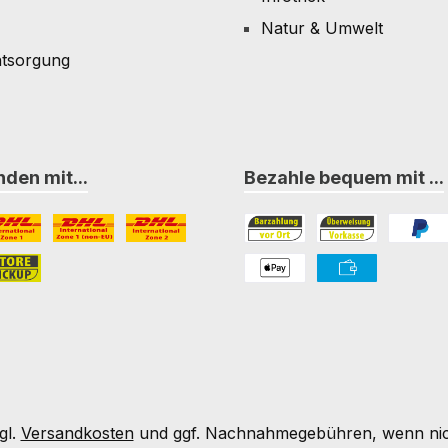
Natur & Umwelt
ntsorgung
den mit...
Bezahle bequem mit ...
L Paket International Zone 1
DHL Paket International Zone 1 (non-EU)
DHL Paket International Zone 2
Bezahlung in der Filiale
Vorkasse
PayPal
nternational Zone 3
ore-Pickup
PAYONE Apple Pay
PAYONE Vorkass
gl.
Versandkosten
und ggf. Nachnahmegebühren, wenn nic