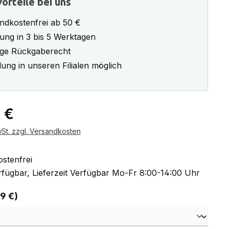
orteile bei uns
ndkostenfrei ab 50 €
rung in 3 bis 5 Werktagen
ge Rückgaberecht
ung in unseren Filialen möglich
eis:
 €
wSt. zzgl. Versandkosten
stenfrei
fügbar, Lieferzeit Verfügbar Mo-Fr 8:00-14:00 Uhr
auswählen
 9 €)