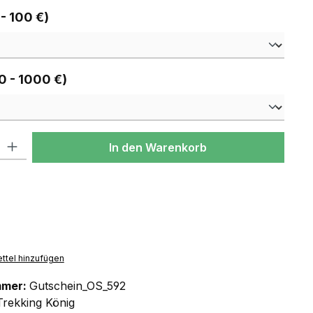
auswählen
 - 100 €)
auswählen
0 - 1000 €)
l: Gib den gewünschten Wert ein oder benutze die Schaltflächen um
In den Warenkorb
ttel hinzufügen
mmer:
Gutschein_OS_592
Trekking König