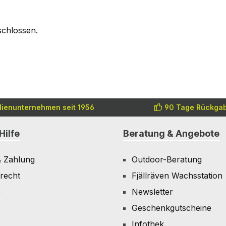
schlossen.
lienunternehmen seit 1956
90 Tage Rückgab
Hilfe
Beratung & Angebote
& Zahlung
Outdoor-Beratung
recht
Fjällräven Wachsstation
e
Newsletter
Geschenkgutscheine
Infothek