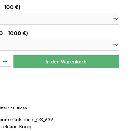
auswählen
 - 100 €)
auswählen
0 - 1000 €)
l: Gib den gewünschten Wert ein oder benutze die Schaltflächen um
In den Warenkorb
ttel hinzufügen
mmer:
Gutschein_OS_639
Trekking König