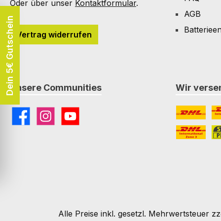
Oder über unser
Kontaktformular
.
AGB
Dein 5€ Gutschein
Batteriee
Vertrag widerrufen
Unsere Communities
Wir versen
Facebook
Instagram
YouTube
DHL
DH
DHL Paket I
St
Alle Preise inkl. gesetzl. Mehrwertsteuer zz