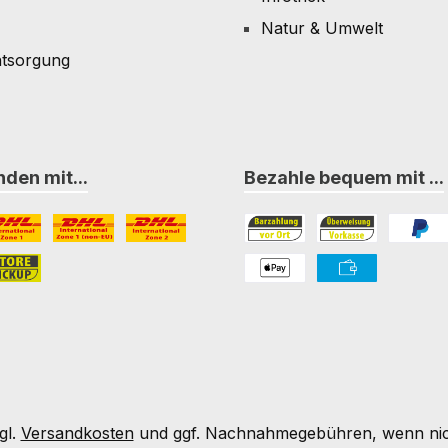
Natur & Umwelt
ntsorgung
den mit...
Bezahle bequem mit ...
L Paket International Zone 1
DHL Paket International Zone 1 (non-EU)
DHL Paket International Zone 2
Bezahlung in der Filiale
Vorkasse
PayPal
nternational Zone 3
ore-Pickup
PAYONE Apple Pay
PAYONE Vorkass
gl.
Versandkosten
und ggf. Nachnahmegebühren, wenn nic