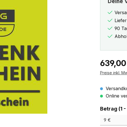
Deine V
Versa
Liefe
90 Ta
Abhol
Regulärer Pr
639,00
Preise inkl. M
Versandko
Online ver
Betrag (1 -