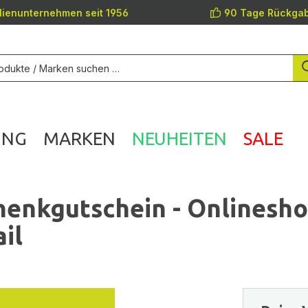
lienunternehmen seit 1956
90 Tage Rückgab
UNG
MARKEN
NEUHEITEN
SALE
enkgutschein - Onlinesh
il