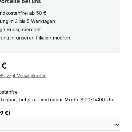
orteile bei uns
ndkostenfrei ab 50 €
rung in 3 bis 5 Werktagen
ge Rückgaberecht
ung in unseren Filialen möglich
eis:
 €
wSt. zzgl. Versandkosten
stenfrei
fügbar, Lieferzeit Verfügbar Mo-Fr 8:00-14:00 Uhr
auswählen
 9 €)