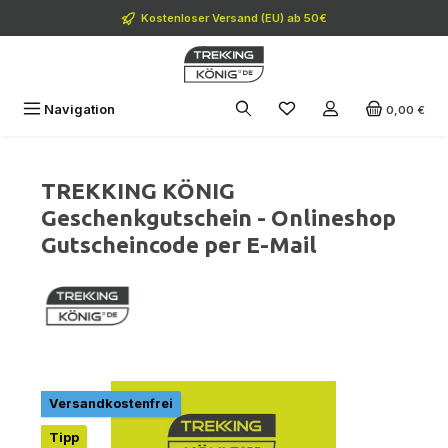
Zum Hauptinhalt springen
Kostenloser Versand (EU) ab 50€
Navigation
0,00 €
TREKKING KÖNIG
Geschenkgutschein - Onlineshop
Gutscheincode per E-Mail
Bildergalerie überspringen
Versandkostenfrei
Tipp