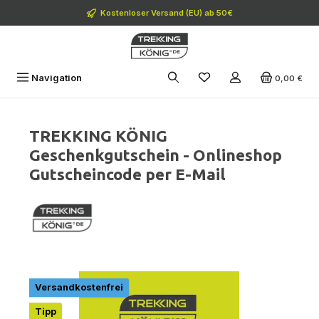
Zum Hauptinhalt springen
Kostenloser Versand (EU) ab 50€
Navigation
0,00 €
TREKKING KÖNIG
Geschenkgutschein - Onlineshop
Gutscheincode per E-Mail
Bildergalerie überspringen
Versandkostenfrei
Tipp