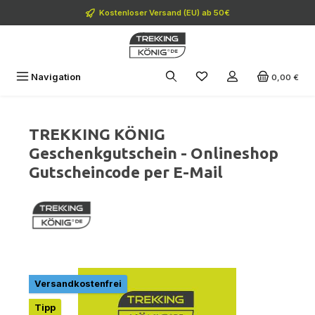
Zum Hauptinhalt springen
Kostenloser Versand (EU) ab 50€
Navigation
0,00 €
TREKKING KÖNIG
Geschenkgutschein - Onlineshop
Gutscheincode per E-Mail
Bildergalerie überspringen
Versandkostenfrei
Tipp