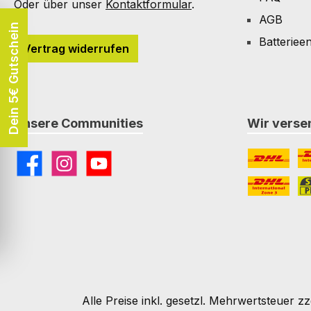
Oder über unser
Kontaktformular
.
AGB
Dein 5€ Gutschein
Batteriee
Vertrag widerrufen
Unsere Communities
Wir versen
Facebook
Instagram
YouTube
DHL
DH
DHL Paket I
St
Alle Preise inkl. gesetzl. Mehrwertsteuer zz