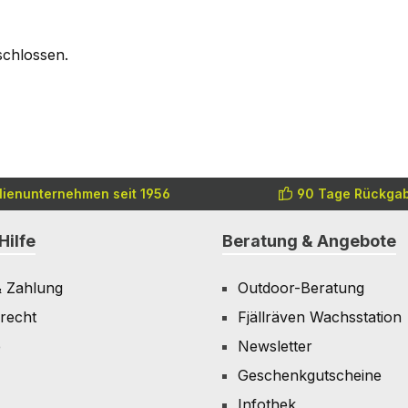
schlossen.
lienunternehmen seit 1956
90 Tage Rückgab
Hilfe
Beratung & Angebote
& Zahlung
Outdoor-Beratung
recht
Fjällräven Wachsstation
e
Newsletter
Geschenkgutscheine
Infothek