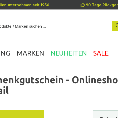
lienunternehmen seit 1956
90 Tage Rückgab
UNG
MARKEN
NEUHEITEN
SALE
enkgutschein - Onlinesh
il