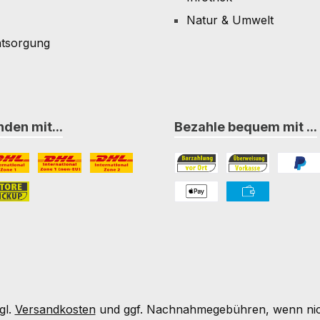
Natur & Umwelt
ntsorgung
den mit...
Bezahle bequem mit ...
L Paket International Zone 1
DHL Paket International Zone 1 (non-EU)
DHL Paket International Zone 2
Bezahlung in der Filiale
Vorkasse
PayPal
nternational Zone 3
ore-Pickup
PAYONE Apple Pay
PAYONE Vorkass
gl.
Versandkosten
und ggf. Nachnahmegebühren, wenn nic