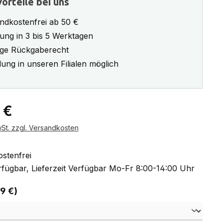
orteile bei uns
ndkostenfrei ab 50 €
rung in 3 bis 5 Werktagen
ge Rückgaberecht
ung in unseren Filialen möglich
eis:
 €
wSt. zzgl. Versandkosten
stenfrei
fügbar, Lieferzeit Verfügbar Mo-Fr 8:00-14:00 Uhr
auswählen
 9 €)