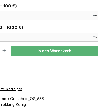
auswählen
 - 100 €)
auswählen
0 - 1000 €)
l: Gib den gewünschten Wert ein oder benutze die Schaltflächen um
In den Warenkorb
ttel hinzufügen
mmer:
Gutschein_OS_688
Trekking König