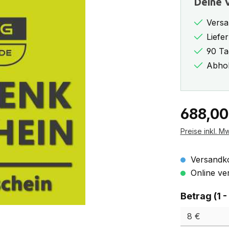
Deine V
Versa
Liefe
90 Ta
Abhol
Regulärer Pr
688,00
Preise inkl. M
Versandko
Online ver
Betrag (1 -