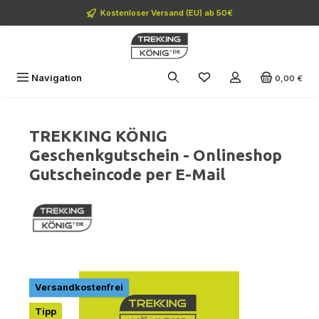
Zum Hauptinhalt springen
Kostenloser Versand (EU) ab 50€
Navigation
0,00 €
TREKKING KÖNIG
Geschenkgutschein - Onlineshop
Gutscheincode per E-Mail
Bildergalerie überspringen
Versandkostenfrei
Tipp