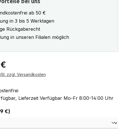
orteile bei uns
ndkostenfrei ab 50 €
rung in 3 bis 5 Werktagen
ge Rückgaberecht
ung in unseren Filialen möglich
eis:
 €
wSt. zzgl. Versandkosten
stenfrei
fügbar, Lieferzeit Verfügbar Mo-Fr 8:00-14:00 Uhr
auswählen
 9 €)