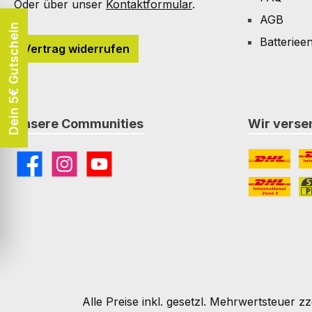
Oder über unser
Kontaktformular
.
AGB
Dein 5€ Gutschein
Batteriee
Vertrag widerrufen
Unsere Communities
Wir versen
Facebook
Instagram
YouTube
DHL
DH
DHL Paket I
St
Alle Preise inkl. gesetzl. Mehrwertsteuer zz