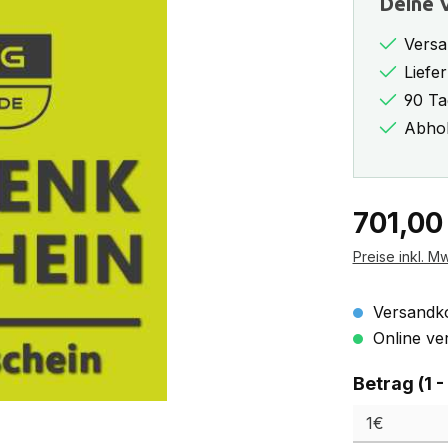
Deine V
Versa
Liefe
90 Ta
Abhol
Regulärer Pr
701,00
Preise inkl. M
Versandko
Online ver
Betrag (1 -