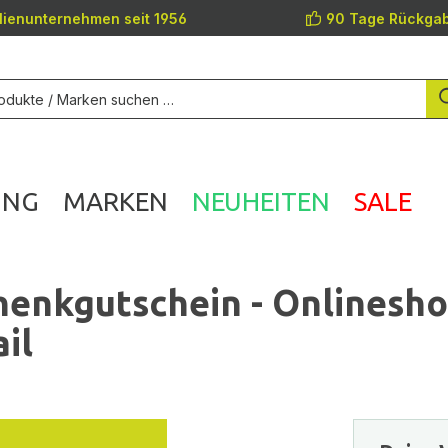
lienunternehmen seit 1956
90 Tage Rückgab
UNG
MARKEN
NEUHEITEN
SALE
enkgutschein - Onlinesh
il