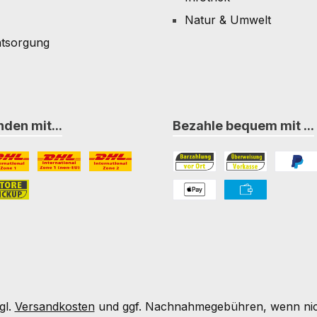
Natur & Umwelt
ntsorgung
den mit...
Bezahle bequem mit ...
L Paket International Zone 1
DHL Paket International Zone 1 (non-EU)
DHL Paket International Zone 2
Bezahlung in der Filiale
Vorkasse
PayPal
nternational Zone 3
ore-Pickup
PAYONE Apple Pay
PAYONE Vorkass
gl.
Versandkosten
und ggf. Nachnahmegebühren, wenn nic