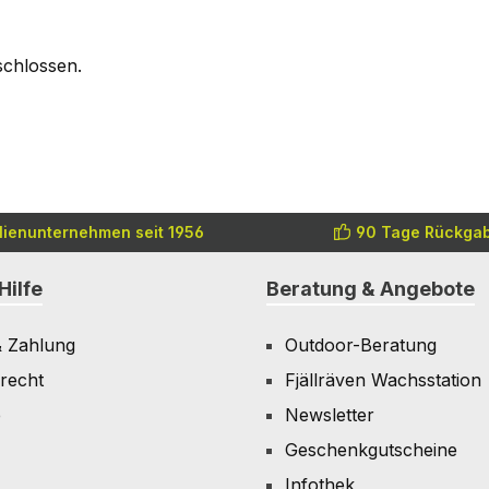
schlossen.
lienunternehmen seit 1956
90 Tage Rückgab
Hilfe
Beratung & Angebote
& Zahlung
Outdoor-Beratung
recht
Fjällräven Wachsstation
e
Newsletter
Geschenkgutscheine
Infothek