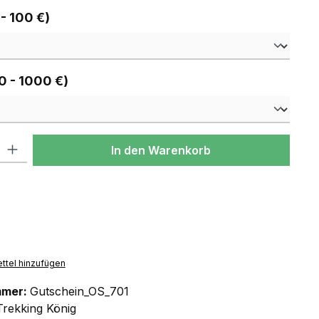
auswählen
 - 100 €)
auswählen
0 - 1000 €)
l: Gib den gewünschten Wert ein oder benutze die Schaltflächen um
In den Warenkorb
ttel hinzufügen
mmer:
Gutschein_OS_701
Trekking König