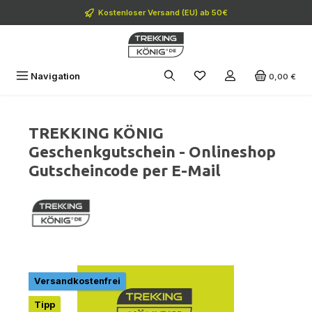
Zum Hauptinhalt springen
Kostenloser Versand (EU) ab 50€
Navigation
0,00 €
TREKKING KÖNIG
Geschenkgutschein - Onlineshop
Gutscheincode per E-Mail
Bildergalerie überspringen
Versandkostenfrei
Tipp