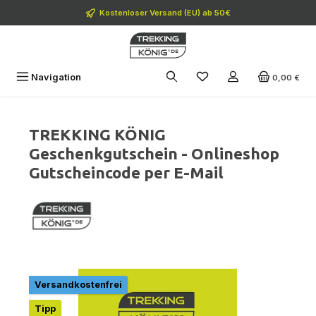
Zum Hauptinhalt springen
Kostenloser Versand (EU) ab 50€
Navigation
0,00 €
TREKKING KÖNIG
Geschenkgutschein - Onlineshop
Gutscheincode per E-Mail
Bildergalerie überspringen
Versandkostenfrei
Tipp