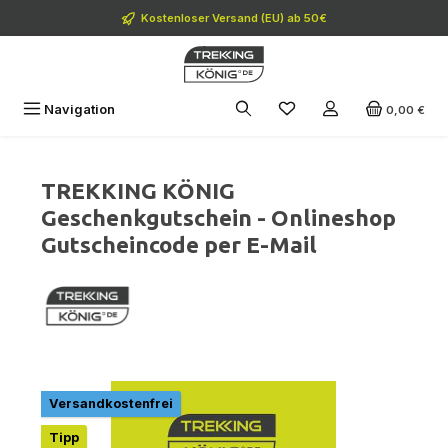
Zum Hauptinhalt springen
Kostenloser Versand (EU) ab 50€
Navigation
0,00 €
TREKKING KÖNIG
Geschenkgutschein - Onlineshop
Gutscheincode per E-Mail
Bildergalerie überspringen
Versandkostenfrei
Tipp