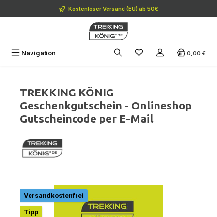
Zum Hauptinhalt springen
Kostenloser Versand (EU) ab 50€
Navigation
0,00 €
TREKKING KÖNIG
Geschenkgutschein - Onlineshop
Gutscheincode per E-Mail
Bildergalerie überspringen
Versandkostenfrei
Tipp