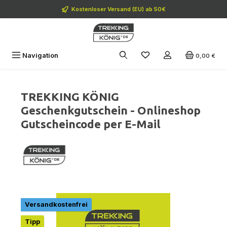
Zum Hauptinhalt springen
Kostenloser Versand (EU) ab 50€
Navigation
0,00 €
TREKKING KÖNIG
Geschenkgutschein - Onlineshop
Gutscheincode per E-Mail
Bildergalerie überspringen
Versandkostenfrei
Tipp