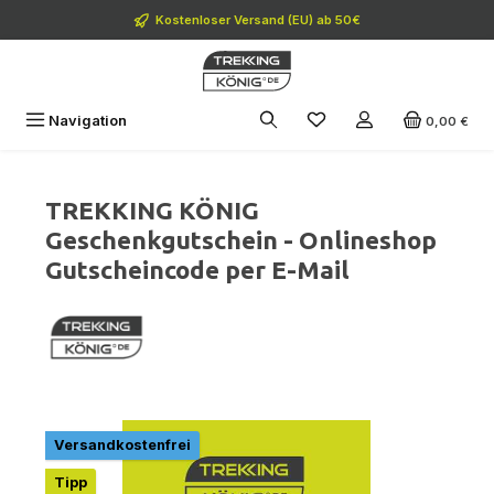
Zum Hauptinhalt springen
Kostenloser Versand (EU) ab 50€
Navigation
0,00 €
TREKKING KÖNIG
Geschenkgutschein - Onlineshop
Gutscheincode per E-Mail
Bildergalerie überspringen
Versandkostenfrei
Tipp