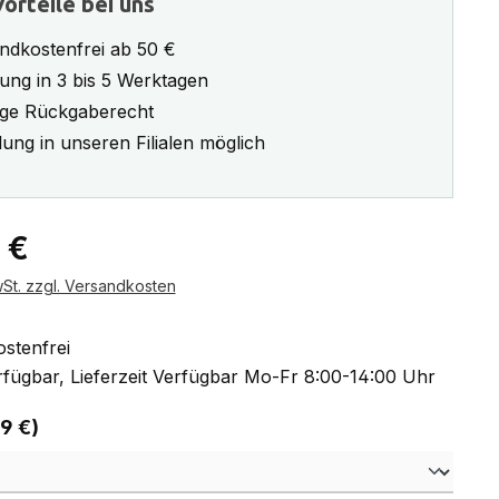
orteile bei uns
ndkostenfrei ab 50 €
rung in 3 bis 5 Werktagen
ge Rückgaberecht
ung in unseren Filialen möglich
eis:
 €
wSt. zzgl. Versandkosten
stenfrei
fügbar, Lieferzeit Verfügbar Mo-Fr 8:00-14:00 Uhr
auswählen
 9 €)