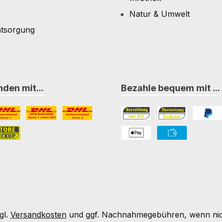
Natur & Umwelt
ntsorgung
den mit...
Bezahle bequem mit ...
L Paket International Zone 1
DHL Paket International Zone 1 (non-EU)
DHL Paket International Zone 2
Bezahlung in der Filiale
Vorkasse
PayPal
nternational Zone 3
ore-Pickup
PAYONE Apple Pay
PAYONE Vorkass
gl.
Versandkosten
und ggf. Nachnahmegebühren, wenn nic