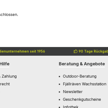
schlossen.
lienunternehmen seit 1956
90 Tage Rückgab
Hilfe
Beratung & Angebote
& Zahlung
Outdoor-Beratung
recht
Fjällräven Wachsstation
e
Newsletter
Geschenkgutscheine
Infothek