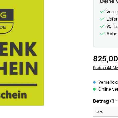
Deine V
Versa
Liefe
90 Ta
Abhol
Regulärer Pr
825,00
Preise inkl. M
Versandko
Online ver
Betrag (1 -