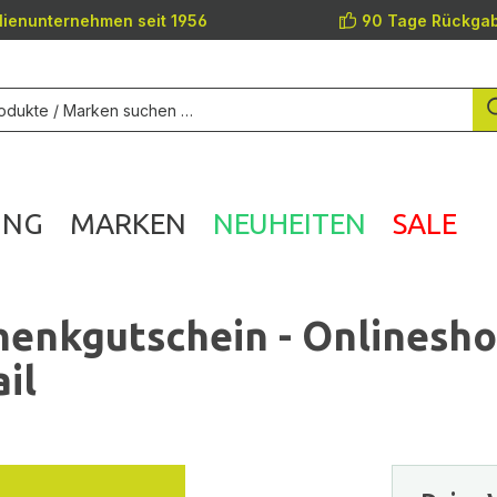
lienunternehmen seit 1956
90 Tage Rückgab
UNG
MARKEN
NEUHEITEN
SALE
enkgutschein - Onlinesh
il