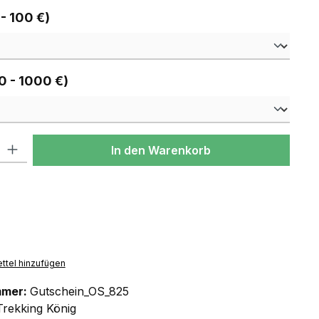
auswählen
 - 100 €)
auswählen
0 - 1000 €)
l: Gib den gewünschten Wert ein oder benutze die Schaltflächen um
In den Warenkorb
ttel hinzufügen
mmer:
Gutschein_OS_825
Trekking König