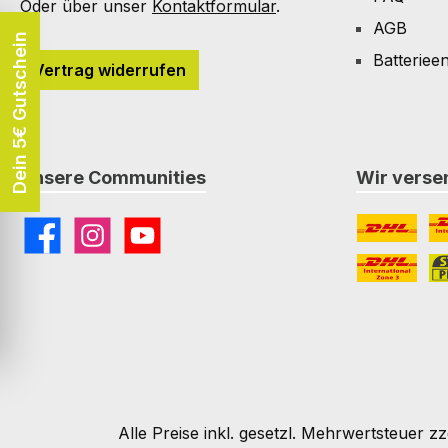
Oder über unser
Kontaktformular
.
AGB
Dein 5€ Gutschein
Batteriee
Vertrag widerrufen
Unsere Communities
Wir versen
Facebook
Instagram
YouTube
DHL
DH
DHL Paket I
St
Alle Preise inkl. gesetzl. Mehrwertsteuer zz