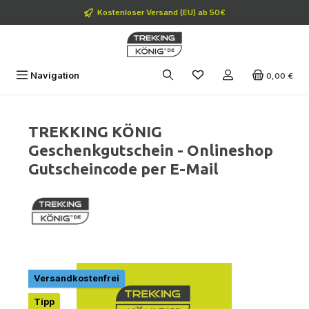
Zum Hauptinhalt springen
Kostenloser Versand (EU) ab 50€
Navigation
0,00 €
TREKKING KÖNIG
Geschenkgutschein - Onlineshop
Gutscheincode per E-Mail
Bildergalerie überspringen
Versandkostenfrei
Tipp