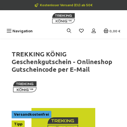
Zum Hauptinhalt springen
Kostenloser Versand (EU) ab 50€
Navigation
0,00 €
TREKKING KÖNIG
Geschenkgutschein - Onlineshop
Gutscheincode per E-Mail
Bildergalerie überspringen
Versandkostenfrei
Tipp