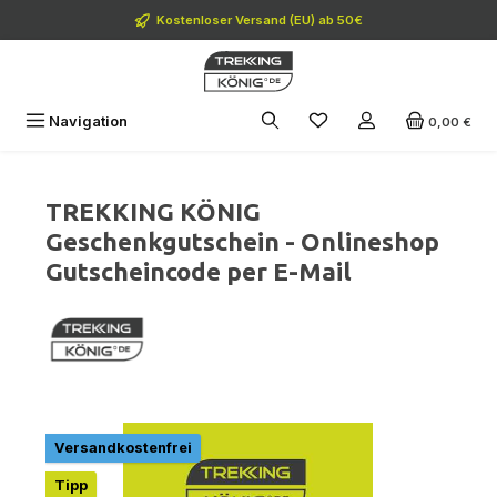
Zum Hauptinhalt springen
Kostenloser Versand (EU) ab 50€
Navigation
0,00 €
TREKKING KÖNIG
Geschenkgutschein - Onlineshop
Gutscheincode per E-Mail
Bildergalerie überspringen
Versandkostenfrei
Tipp