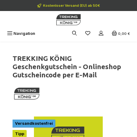
Zum Hauptinhalt springen
Kostenloser Versand (EU) ab 50€
Navigation
0,00 €
TREKKING KÖNIG
Geschenkgutschein - Onlineshop
Gutscheincode per E-Mail
Bildergalerie überspringen
Versandkostenfrei
Tipp