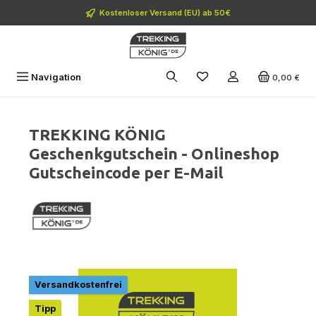
Zum Hauptinhalt springen
Kostenloser Versand (EU) ab 50€
Navigation
0,00 €
TREKKING KÖNIG
Geschenkgutschein - Onlineshop
Gutscheincode per E-Mail
Bildergalerie überspringen
Versandkostenfrei
Tipp