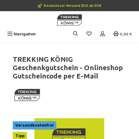
Zum Hauptinhalt springen
Kostenloser Versand (EU) ab 50€
Navigation
0,00 €
TREKKING KÖNIG
Geschenkgutschein - Onlineshop
Gutscheincode per E-Mail
Bildergalerie überspringen
Versandkostenfrei
Tipp