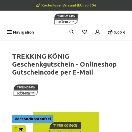
Zum Hauptinhalt springen
Kostenloser Versand (EU) ab 50€
Navigation
0,00 €
TREKKING KÖNIG
Geschenkgutschein - Onlineshop
Gutscheincode per E-Mail
Bildergalerie überspringen
Versandkostenfrei
Tipp