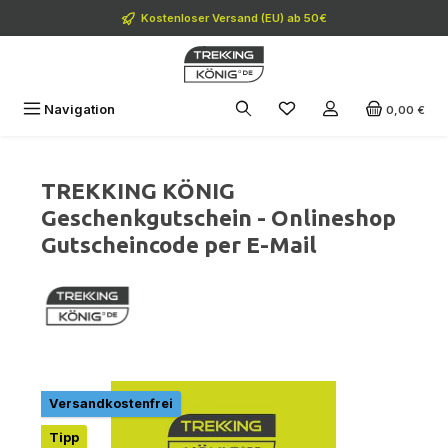
Zum Hauptinhalt springen
Kostenloser Versand (EU) ab 50€
Navigation
0,00 €
TREKKING KÖNIG
Geschenkgutschein - Onlineshop
Gutscheincode per E-Mail
Bildergalerie überspringen
Versandkostenfrei
Tipp