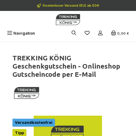
Zum Hauptinhalt springen
Kostenloser Versand (EU) ab 50€
Navigation
0,00 €
TREKKING KÖNIG
Geschenkgutschein - Onlineshop
Gutscheincode per E-Mail
Bildergalerie überspringen
Versandkostenfrei
Tipp