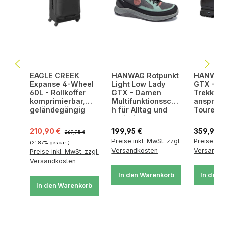
EAGLE CREEK
HANWAG Rotpunkt
HANWAG
Expanse 4-Wheel
Light Low Lady
GTX - H
60L - Rollkoffer
GTX - Damen
Trekking
komprimierbar,
Multifunktionsschu
anspruc
geländegängig
h für Alltag und
Touren
Freizeit
Verkaufspreis:
Regulärer Preis:
Regulärer Preis:
Regulärer
210,90 €
199,95 €
359,95 
269,95 €
Preise inkl. MwSt. zzgl.
Preise ink
(21.87% gespart)
Versandkosten
Versandk
Preise inkl. MwSt. zzgl.
Versandkosten
In den Warenkorb
In den 
In den Warenkorb