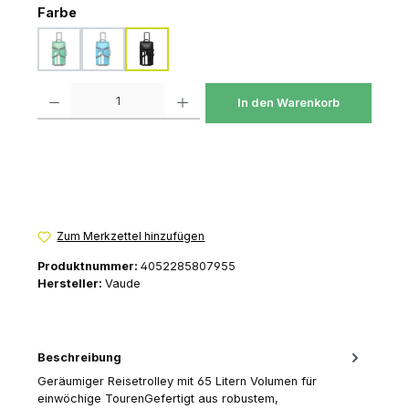
auswählen
Farbe
apple green
azure
black
(Diese Option ist zurzeit nicht verfügbar.)
(Diese Option ist zurzeit nicht verfügbar.)
Produkt Anzahl: Gib den gewünschten Wert ein oder benutze die Schaltfl
In den Warenkorb
Zum Merkzettel hinzufügen
Produktnummer:
4052285807955
Hersteller:
Vaude
Beschreibung
Geräumiger Reisetrolley mit 65 Litern Volumen für
einwöchige TourenGefertigt aus robustem,