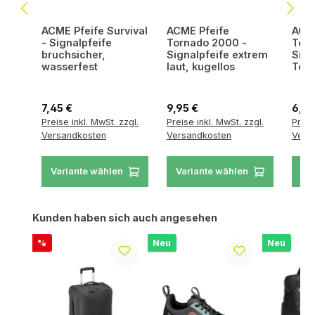
ACME Pfeife Survival
ACME Pfeife
ACME
- Signalpfeife
Tornado 2000 -
Torn
bruchsicher,
Signalpfeife extrem
Sign
wasserfest
laut, kugellos
Ton,
Regulärer Preis:
Regulärer Preis:
Regul
7,45 €
9,95 €
6,95
Preise inkl. MwSt. zzgl.
Preise inkl. MwSt. zzgl.
Preis
Versandkosten
Versandkosten
Vers
Variante wählen
Variante wählen
Va
Produktgalerie überspringen
Kunden haben sich auch angesehen
Rabatt
%
Neu
Neu