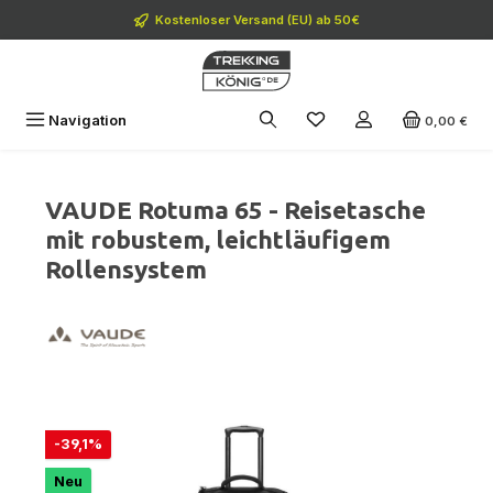
Zum Hauptinhalt springen
Kostenloser Versand (EU) ab 50€
Navigation
0,00 €
VAUDE Rotuma 65 - Reisetasche
mit robustem, leichtläufigem
Rollensystem
Bildergalerie überspringen
Rabatt
-39,1%
Neu