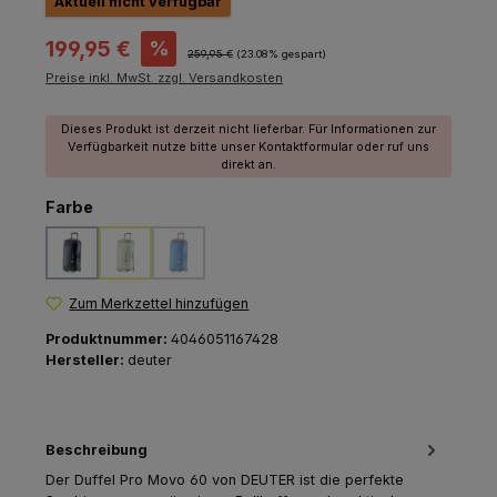
Aktuell nicht verfügbar
Verkaufspreis:
199,95 €
%
Regulärer Preis:
259,95 €
(23.08% gespart)
Preise inkl. MwSt. zzgl. Versandkosten
Dieses Produkt ist derzeit nicht lieferbar. Für Informationen zur
Verfügbarkeit nutze bitte unser Kontaktformular oder ruf uns
direkt an.
auswählen
Farbe
black
mineral-grove
neptune-nightblue
(Diese Option ist zurzeit nicht verfügbar.)
(Diese Option ist zurzeit nicht verfügbar.)
Zum Merkzettel hinzufügen
Produktnummer:
4046051167428
Hersteller:
deuter
Beschreibung
Der Duffel Pro Movo 60 von DEUTER ist die perfekte