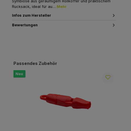
Symbiose aus geräumigem Rollkoffer und praktischem
Rucksack, ideal für au…
Mehr
Infos zum Hersteller
Bewertungen
Produktgalerie überspringen
Passendes Zubehör
Neu
N