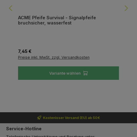
ACME Pfeife Survival - Signalpfeife
bruchsicher, wasserfest
Regulärer Preis:
7,45 €
Preise inkl. MwSt. zzgl. Versandkosten
Variante wählen
Kostenloser Versand (EU) ab 50€
Service-Hotline
Telefonische Unterstützung und Beratung unter: