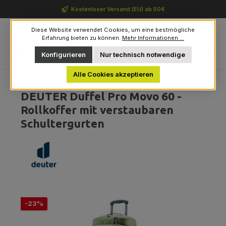
Zum Hauptinhalt springen
Kostenloser Versand (EU) ab 50€
Diese Website verwendet Cookies, um eine bestmögliche
Erfahrung bieten zu können.
Mehr Informationen ...
Du hast 0 Produkte auf 
Konfigurieren
Nur technisch notwendige
Navigation
0,00 €
Alle Cookies akzeptieren
DEUTER Duffel Pro Movo 60 -
Rollkoffer mit verstaubaren
Schultergurten
Bildergalerie überspringen
Rabatt
-23%