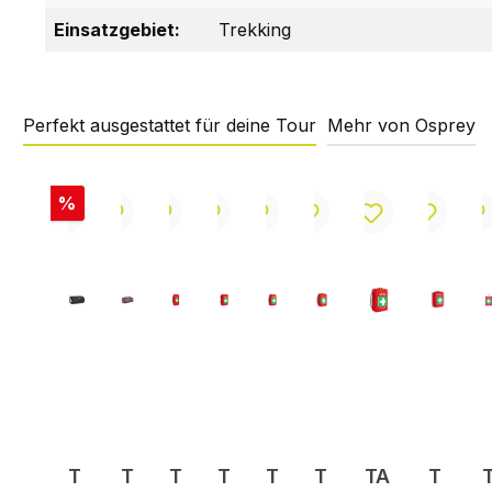
Einsatzgebiet:
Trekking
Perfekt ausgestattet für deine Tour
Mehr von Osprey
Produktgalerie überspringen
Rabatt
%
T
T
T
T
T
T
TA
T