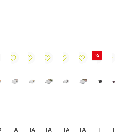
Rabatt
%
A
TA
TA
TA
TA
TA
T
T