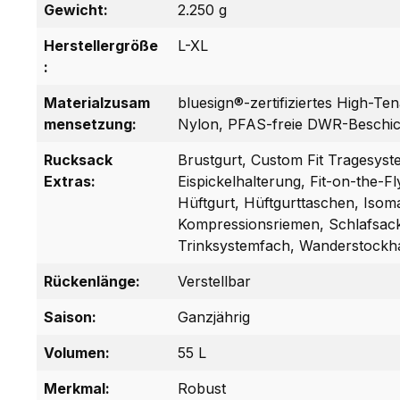
Gewicht:
2.250 g
Herstellergröße
L-XL
:
Materialzusam
bluesign®-zertifiziertes High-Ten
mensetzung:
Nylon, PFAS-freie DWR-Beschi
Rucksack
Brustgurt, Custom Fit Tragesyst
Extras:
Eispickelhalterung, Fit-on-the-Fl
Hüftgurt, Hüftgurttaschen, Isom
Kompressionsriemen, Schlafsackf
Trinksystemfach, Wanderstockh
Rückenlänge:
Verstellbar
Saison:
Ganzjährig
Volumen:
55 L
Merkmal:
Robust