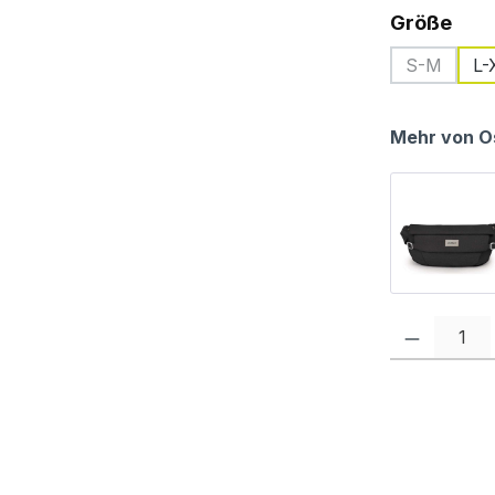
aus
Größe
S-M
L-
(Diese Opt
Mehr von O
Produkt Anzah