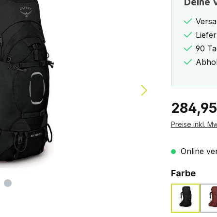
Deine V
Versa
Liefe
90 Ta
Abhol
Regulärer Pr
284,95
Preise inkl. M
Online ver
ausw
Farbe
black