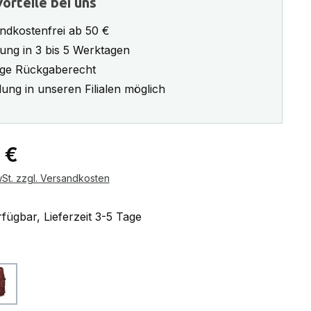
orteile bei uns
ndkostenfrei ab 50 €
rung in 3 bis 5 Werktagen
ge Rückgaberecht
ung in unseren Filialen möglich
eis:
 €
wSt. zzgl. Versandkosten
fügbar, Lieferzeit 3-5 Tage
ählen
acorn red