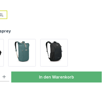
wählen
XL
ion ist zurzeit nicht verfügbar.)
sprey
l: Gib den gewünschten Wert ein oder benutze die Schaltflächen um
In den Warenkorb