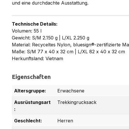
und eine durchdachte Ausstattung.
Technische Details:
Volumen: 55 l
Gewicht: S/M 2.150 g | L/XL 2.250 g
Material: Recyceltes Nylon, bluesign®-zertifizierte 
Maße: S/M 77 x 40 x 32 cm | L/XL 82 x 40 x 32 cm
Herkunftsland: Vietnam
Eigenschaften
Altersgruppe:
Erwachsene
Ausrüstungsart
Trekkingrucksack
:
Geschlecht:
Herren