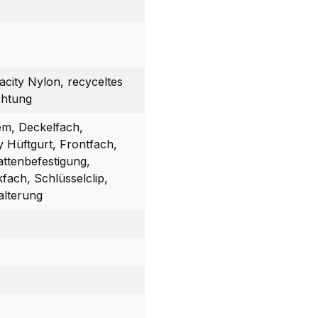
acity Nylon, recyceltes
chtung
em, Deckelfach,
y Hüftgurt, Frontfach,
attenbefestigung,
ach, Schlüsselclip,
alterung