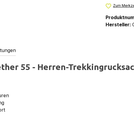
Zum Merkze
Produktnu
Hersteller:
tungen
ther 55 - Herren-Trekkingrucksac
uren
ng
ort