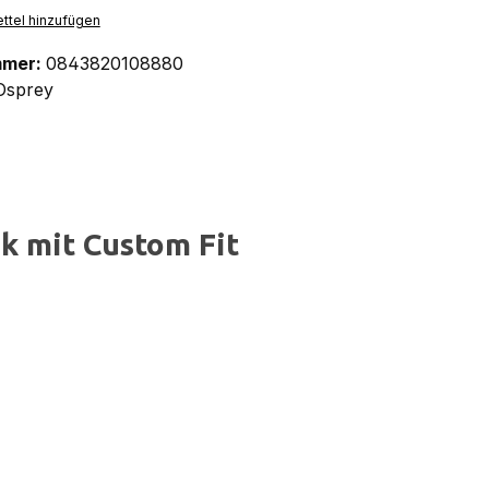
ttel hinzufügen
mmer:
0843820108880
Osprey
k mit Custom Fit